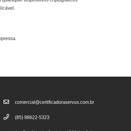
licável.
xpressa.
comercial@certificadoraservus.com.br
(85) 98622-5323