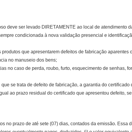
ituoso deve ser levado DIRETAMENTE ao local de atendimento 
rá sempre condicionada à nova validação presencial e identific
s produtos que apresentarem defeitos de fabricação aparentes 
ncia no manuseio dos bens;
ias no caso de perda, roubo, furto, esquecimento de senhas, fo
se trata de defeito de fabricação, a garantia do certificado dig
ual ao prazo residual do certificado que apresentou defeito, se
tos no prazo de até sete (07) dias, contados da emissão. Essa 
valores eventualmente pagos, deduzidos, (i) o valor equivalente 